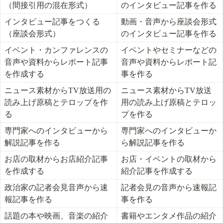
（間接引用の混在形式）
のインタビュー記事を作る
インタビュー記事をつくる
動画・音声から座談会形式
（座談会形式）
のインタビュー記事を作る
イベント・カンファレンスの
イベントやセミナーなどの
音声や資料からレポート記事
音声や資料からレポート記
を作成する
事を作る
ニュース素材からTV放送用の
ニュース素材からTV放送
読み上げ原稿とテロップを作
用の読み上げ原稿とテロッ
る
プを作る
専門家へのインタビューから
専門家へのインタビューか
解説記事を作る
ら解説記事を作る
お店の取材からお店紹介記事
お店・イベントの取材から
を作成する
紹介記事を作成する
政治家の記者会見音声から速
記者会見の音声から速報記
報記事を作る
事を作る
話題の本や映画、音楽の紹介
書籍やエンタメ作品の紹介