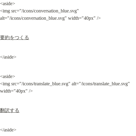
<aside>

<img src="/icons/conversation_blue.svg" 
alt="/icons/conversation_blue.svg" width="40px" />
要約をつくる
</aside>
<aside>

<img src="/icons/translate_blue.svg" alt="/icons/translate_blue.svg" 
width="40px" />
翻訳する
</aside>