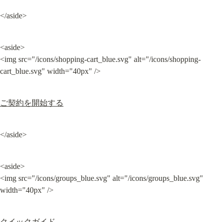
</aside>
<aside>

<img src="/icons/shopping-cart_blue.svg" alt="/icons/shopping-
cart_blue.svg" width="40px" />
ご契約を開始する
</aside>
<aside>

<img src="/icons/groups_blue.svg" alt="/icons/groups_blue.svg" 
width="40px" />
クイックガイド