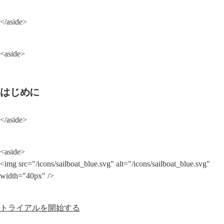
</aside>
<aside>
はじめに
</aside>
<aside>

<img src="/icons/sailboat_blue.svg" alt="/icons/sailboat_blue.svg" 
width="40px" />
トライアルを開始する