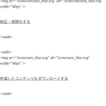
<img src="/icons/checklist_blue.svg" alt="/icons/checklist_blue.svg" 
width="40px" />
校正・校閲をする
</aside>
<aside>

<img src="/icons/save_blue.svg" alt="/icons/save_blue.svg" 
width="40px" />
作成したコンテンツをダウンロードする
</aside>