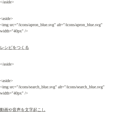
</aside>
<aside>

<img src="/icons/apron_blue.svg" alt="/icons/apron_blue.svg" 
width="40px" />
レシピをつくる
</aside>
<aside>

<img src="/icons/search_blue.svg" alt="/icons/search_blue.svg" 
width="40px" />
動画や音声を文字起こし