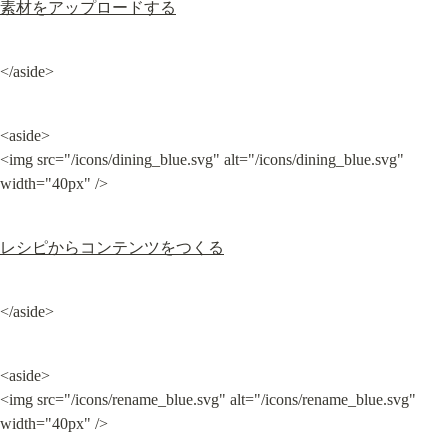
素材をアップロードする
</aside>
<aside>

<img src="/icons/dining_blue.svg" alt="/icons/dining_blue.svg" 
width="40px" />
レシピからコンテンツをつくる
</aside>
<aside>

<img src="/icons/rename_blue.svg" alt="/icons/rename_blue.svg" 
width="40px" />