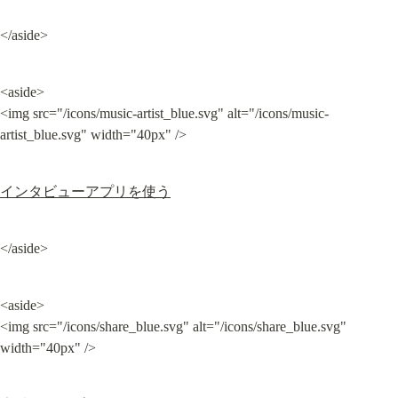
</aside>
<aside>

<img src="/icons/music-artist_blue.svg" alt="/icons/music-
artist_blue.svg" width="40px" />
インタビューアプリを使う
</aside>
<aside>

<img src="/icons/share_blue.svg" alt="/icons/share_blue.svg" 
width="40px" />