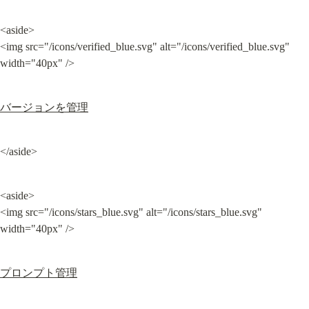
<aside>

<img src="/icons/verified_blue.svg" alt="/icons/verified_blue.svg" 
width="40px" />
バージョンを管理
</aside>
<aside>

<img src="/icons/stars_blue.svg" alt="/icons/stars_blue.svg" 
width="40px" />
プロンプト管理